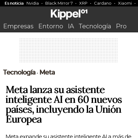
Es noticia
Nvidia
Black Mirror 7
XRP
Cardano
Xiaomi
Empresas
Entorno
IA
Tecnología
Pro
Tecnología
Meta
•
Meta lanza su asistente
inteligente AI en 60 nuevos
países, incluyendo la Unión
Europea
Meta expande su asistente inteligente AI a más de