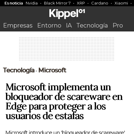
Es noticia
Nvidia
Black Mirror 7
XRP
Cardano
Xiaomi
Empresas
Entorno
IA
Tecnología
Pro
Tecnología
Microsoft
•
Microsoft implementa un
bloqueador de scareware en
Edge para proteger a los
usuarios de estafas
Microsoft introduce un 'bloqueador de scareware'