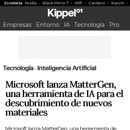
Es noticia
Nvidia
Black Mirror 7
XRP
Cardano
Xiaomi
Empresas
Entorno
IA
Tecnología
Pro
Tecnología
Inteligencia Artificial
•
Microsoft lanza MatterGen,
una herramienta de IA para el
descubrimiento de nuevos
materiales
Microsoft lanza MatterGen, una herramienta de