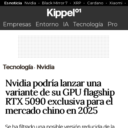
Es noticia
Nvidia
Black Mirror 7
XRP
Cardano
Xiaomi
Empresas
Entorno
IA
Tecnología
Pro
Tecnología
Nvidia
•
Nvidia podría lanzar una
variante de su GPU flagship
RTX 5090 exclusiva para el
mercado chino en 2025
Se ha filtrado una posible versión reducida de la