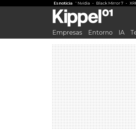
Es noticia
Nvidia
Black Mirror 7
XR
Empresas
Entorno
IA
T