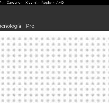
P
Cardano
Xiaomi
Apple
AMD
ecnología
Pro