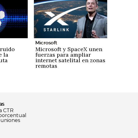
Microsoft
 ruido
Microsoft y SpaceX unen
e la
fuerzas para ampliar
uta
internet satelital en zonas
remotas
as
a CTR
 porcentual
euniones