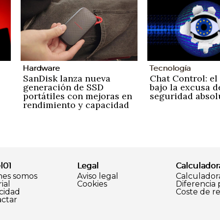
Hardware
Tecnología
SanDisk lanza nueva
Chat Control: el
generación de SSD
bajo la excusa d
portátiles con mejoras en
seguridad absol
rendimiento y capacidad
l01
Legal
Calculador
nes somos
Aviso legal
Calculador
ial
Cookies
Diferencia
cidad
Coste de r
ctar