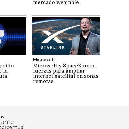
mercado wearable
Microsoft
 ruido
Microsoft y SpaceX unen
e la
fuerzas para ampliar
uta
internet satelital en zonas
remotas
as
a CTR
 porcentual