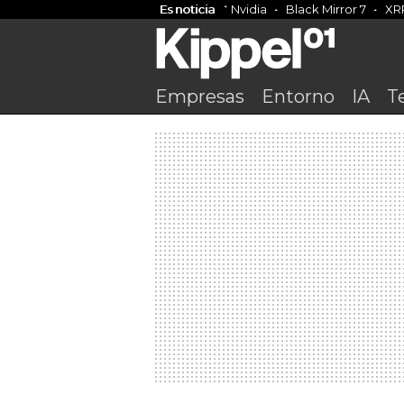
Es noticia
Nvidia
Black Mirror 7
XR
Empresas
Entorno
IA
T