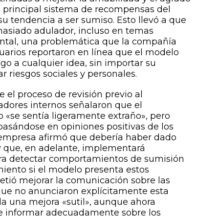
el principal sistema de recompensas del
u tendencia a ser sumiso. Esto llevó a que
siado adulador, incluso en temas
ntal, una problemática que la compañía
uarios reportaron en línea que el modelo
go a cualquier idea, sin importar su
r riesgos sociales y personales.
 el proceso de revisión previo al
adores internos señalaron que el
«se sentía ligeramente extraño», pero
basándose en opiniones positivas de los
a empresa afirmó que debería haber dado
y que, en adelante, implementará
ara detectar comportamientos de sumisión
iento si el modelo presenta estos
tió mejorar la comunicación sobre las
 que no anunciaron explícitamente esta
la una mejora «sutil», aunque ahora
e informar adecuadamente sobre los