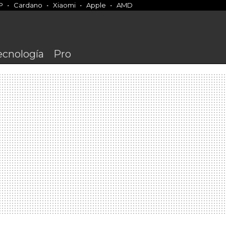
P
Cardano
Xiaomi
Apple
AMD
ecnología
Pro