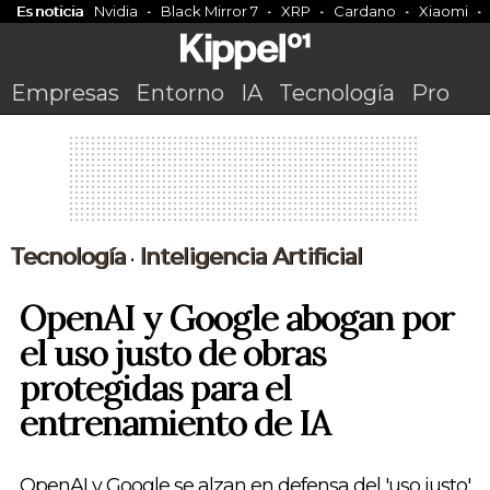
Es noticia
Nvidia
Black Mirror 7
XRP
Cardano
Xiaomi
Empresas
Entorno
IA
Tecnología
Pro
Tecnología
Inteligencia Artificial
•
OpenAI y Google abogan por
el uso justo de obras
protegidas para el
entrenamiento de IA
OpenAI y Google se alzan en defensa del 'uso justo'