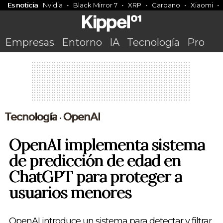
Es noticia
Nvidia
Black Mirror 7
XRP
Cardano
Xiaomi
Empresas
Entorno
IA
Tecnología
Pro
Tecnología
OpenAI
•
OpenAI implementa sistema
de predicción de edad en
ChatGPT para proteger a
usuarios menores
OpenAI introduce un sistema para detectar y filtrar