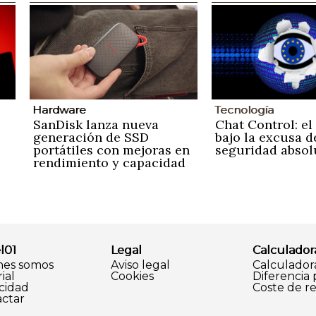
Hardware
Tecnología
SanDisk lanza nueva
Chat Control: el
generación de SSD
bajo la excusa d
portátiles con mejoras en
seguridad absol
rendimiento y capacidad
l01
Legal
Calculador
nes somos
Aviso legal
Calculador
ial
Cookies
Diferencia
cidad
Coste de r
ctar