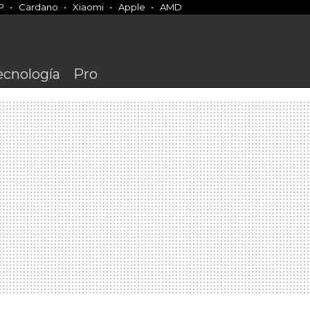
P
Cardano
Xiaomi
Apple
AMD
ecnología
Pro