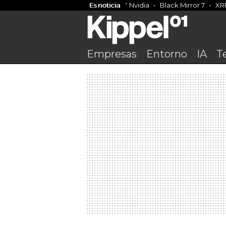
Es noticia
Nvidia
Black Mirror 7
XR
Empresas
Entorno
IA
T