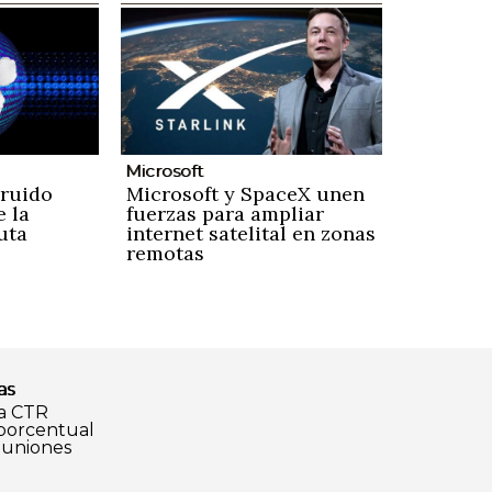
Microsoft
 ruido
Microsoft y SpaceX unen
e la
fuerzas para ampliar
uta
internet satelital en zonas
remotas
as
a CTR
 porcentual
euniones