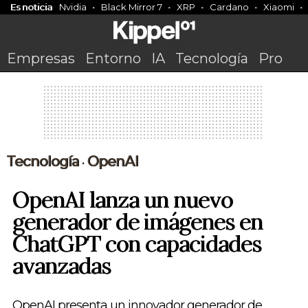
Es noticia
Nvidia
Black Mirror 7
XRP
Cardano
Xiaomi
Empresas
Entorno
IA
Tecnología
Pro
Tecnología
OpenAI
•
OpenAI lanza un nuevo
generador de imágenes en
ChatGPT con capacidades
avanzadas
OpenAI presenta un innovador generador de