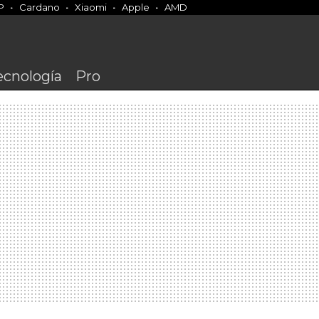
P
Cardano
Xiaomi
Apple
AMD
ecnología
Pro