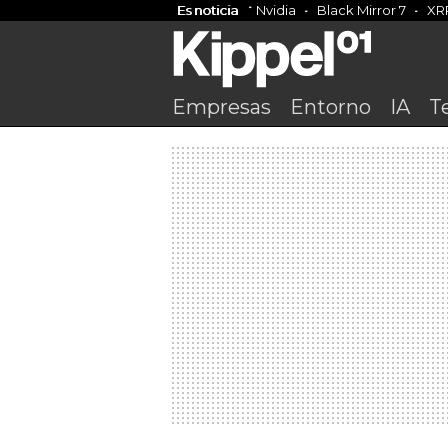
Es noticia
Nvidia
Black Mirror 7
XR
Empresas
Entorno
IA
T