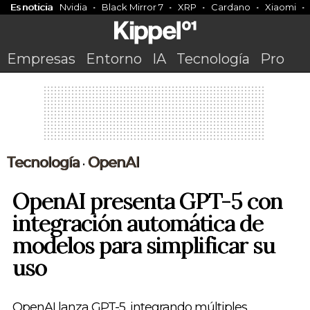
Es noticia
Nvidia
Black Mirror 7
XRP
Cardano
Xiaomi
Empresas
Entorno
IA
Tecnología
Pro
Tecnología
OpenAI
•
OpenAI presenta GPT-5 con
integración automática de
modelos para simplificar su
uso
OpenAI lanza GPT-5, integrando múltiples