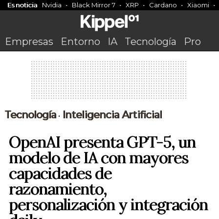
Es noticia
Nvidia
Black Mirror 7
XRP
Cardano
Xiaomi
Empresas
Entorno
IA
Tecnología
Pro
Tecnología
Inteligencia Artificial
•
OpenAI presenta GPT-5, un
modelo de IA con mayores
capacidades de
razonamiento,
personalización y integración