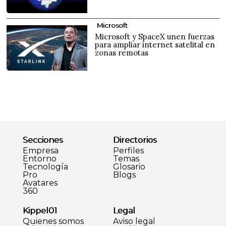
Microsoft
Microsoft y SpaceX unen fuerzas
para ampliar internet satelital en
zonas remotas
Secciones
Directorios
Empresa
Perfiles
Entorno
Temas
Tecnología
Glosario
Pro
Blogs
Avatares
360
Kippel01
Legal
Quienes somos
Aviso legal