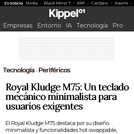
Es noticia
Nvidia
Black Mirror 7
XRP
Cardano
Xiaomi
Empresas
Entorno
IA
Tecnología
Pro
Tecnología
Periféricos
•
Royal Kludge M75: Un teclado
mecánico minimalista para
usuarios exigentes
El Royal Kludge M75 destaca por su diseño
minimalista y funcionalidades hot-swappable,