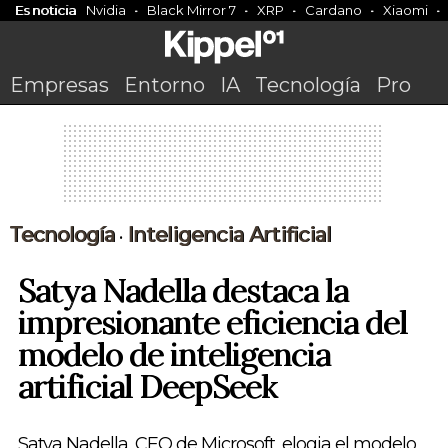
Es noticia
Nvidia
Black Mirror 7
XRP
Cardano
Xiaomi
Empresas
Entorno
IA
Tecnología
Pro
Tecnología
Inteligencia Artificial
•
Satya Nadella destaca la
impresionante eficiencia del
modelo de inteligencia
artificial DeepSeek
Satya Nadella, CEO de Microsoft, elogia el modelo