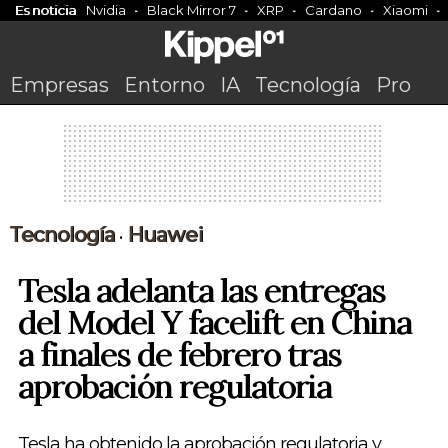
Es noticia
Nvidia
Black Mirror 7
XRP
Cardano
Xiaomi
Empresas
Entorno
IA
Tecnología
Pro
Tecnología
Huawei
•
Tesla adelanta las entregas
del Model Y facelift en China
a finales de febrero tras
aprobación regulatoria
Tesla ha obtenido la aprobación regulatoria y