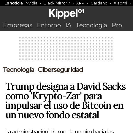
Es noticia
Nvidia
Black Mirror 7
XRP
Cardano
Xiaomi
Empresas
Entorno
IA
Tecnología
Pro
Tecnología
Ciberseguridad
•
Trump designa a David Sacks
como 'Krypto-Zar' para
impulsar el uso de Bitcoin en
un nuevo fondo estatal
La administración Trump da un giro hacia las