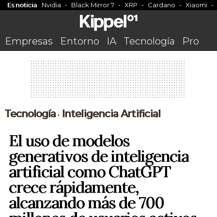
Es noticia
Nvidia
Black Mirror 7
XRP
Cardano
Xiaomi
Empresas
Entorno
IA
Tecnología
Pro
Tecnología
Inteligencia Artificial
•
El uso de modelos
generativos de inteligencia
artificial como ChatGPT
crece rápidamente,
alcanzando más de 700