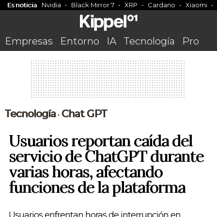
Es noticia
Nvidia
Black Mirror 7
XRP
Cardano
Xiaomi
Empresas
Entorno
IA
Tecnología
Pro
Tecnología
Chat GPT
•
Usuarios reportan caída del
servicio de ChatGPT durante
varias horas, afectando
funciones de la plataforma
Usuarios enfrentan horas de interrupción en