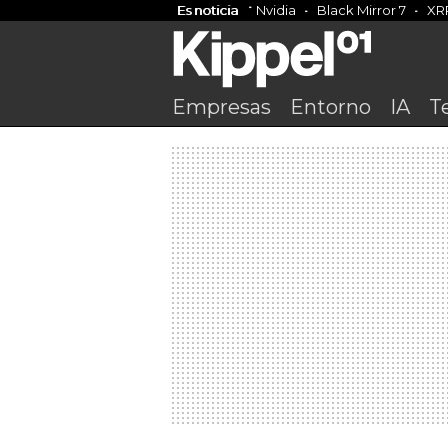
Es noticia
Nvidia
Black Mirror 7
XR
Empresas
Entorno
IA
T