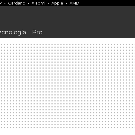
P
Cardano
Xiaomi
Apple
AMD
ecnología
Pro