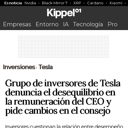
Es noticia
Nvidia
Black Mirror 7
XRP
Cardano
Xiaomi
Empresas
Entorno
IA
Tecnología
Pro
Inversiones
Tesla
•
Grupo de inversores de Tesla
denuncia el desequilibrio en
la remuneración del CEO y
pide cambios en el consejo
Inversores cuestionan la relación entre desempeño