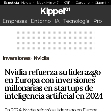
Es noticia
Nvidia
Black Mirror 7
XRP
Cardano
Xiaomi
Empresas
Entorno
IA
Tecnología
Pro
Inversiones
Nvidia
•
Nvidia refuerza su liderazgo
en Europa con inversiones
millonarias en startups de
inteligencia artificial en 2024
En 2024, Nvidia reforzó su liderazgo en Europa