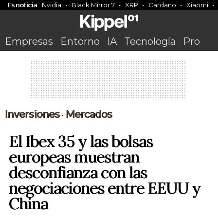
Es noticia
Nvidia
Black Mirror 7
XRP
Cardano
Xiaomi
Empresas
Entorno
IA
Tecnología
Pro
Inversiones
Mercados
•
El Ibex 35 y las bolsas
europeas muestran
desconfianza con las
negociaciones entre EEUU y
China