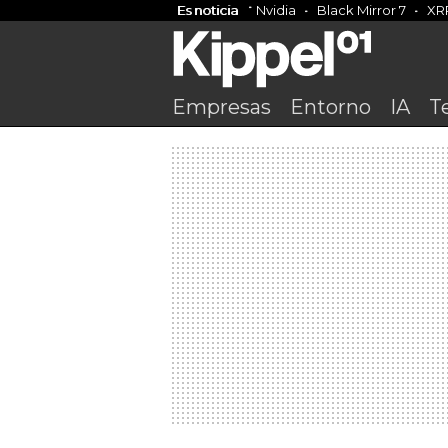
Es noticia
Nvidia
Black Mirror 7
XR
Empresas
Entorno
IA
T