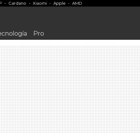
P
Cardano
Xiaomi
Apple
AMD
ecnología
Pro