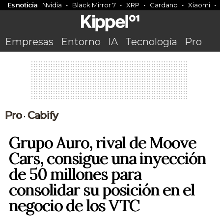
Es noticia
Nvidia
Black Mirror 7
XRP
Cardano
Xiaomi
Empresas
Entorno
IA
Tecnología
Pro
Pro
Cabify
•
Grupo Auro, rival de Moove
Cars, consigue una inyección
de 50 millones para
consolidar su posición en el
negocio de los VTC