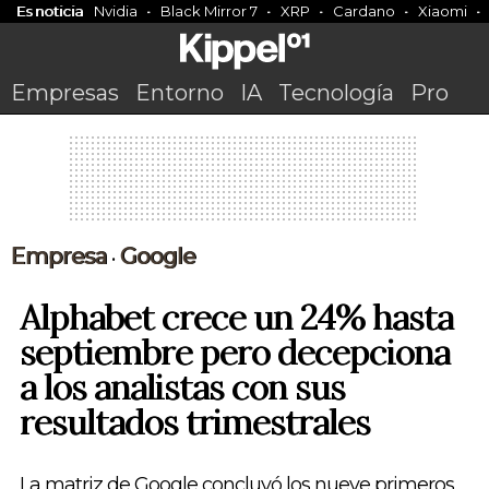
Es noticia
Nvidia
Black Mirror 7
XRP
Cardano
Xiaomi
Empresas
Entorno
IA
Tecnología
Pro
Empresa
Google
•
Alphabet crece un 24% hasta
septiembre pero decepciona
a los analistas con sus
resultados trimestrales
La matriz de Google concluyó los nueve primeros