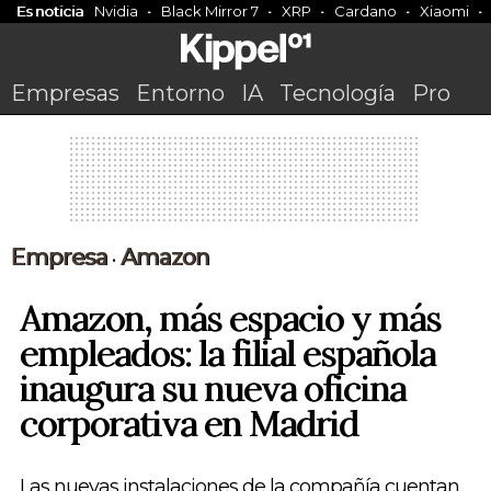
Es noticia
Nvidia
Black Mirror 7
XRP
Cardano
Xiaomi
Empresas
Entorno
IA
Tecnología
Pro
Empresa
Amazon
•
Amazon, más espacio y más
empleados: la filial española
inaugura su nueva oficina
corporativa en Madrid
Las nuevas instalaciones de la compañía cuentan