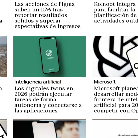
Las acciones de Figma
Komoot integra
suben un 15% tras
para facilitar la
reportar resultados
planificación de
a
sólidos y superar
actividades out
expectativas de ingresos
a
y pronósticos futuros
s
Inteligencia artificial
Microsoft
n
Los digitales twins en
Microsoft plane
a
2026 podrán ejecutar
desarrollar mod
tareas de forma
frontera de inte
autónoma y conectarse a
artificial para 2
las aplicaciones
competir con O
empresariales