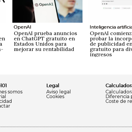
OpenAI
Inteligencia artifici
OpenAI prueba anuncios
OpenAI comienz
en
en ChatGPT gratuito en
probar la incor
a
Estados Unidos para
de publicidad e
a-
mejorar su rentabilidad
gratuito para div
ingresos
l01
Legal
Calculador
nes somos
Aviso legal
Calculador
ial
Cookies
Diferencia
cidad
Coste de r
ctar