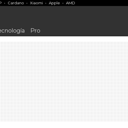
P
Cardano
Xiaomi
Apple
AMD
ecnología
Pro