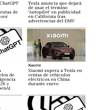
 ChatGPT
Tesla anuncia que dejará
de usar el término
 rutas de
'Autopilot' en publicidad
door
en California tras
advertencias del DMV
Xiaomi
a
Xiaomi supera a Tesla en
elos de
ventas de vehículos
ligencia
eléctricos en China
026 y
durante enero
penAI