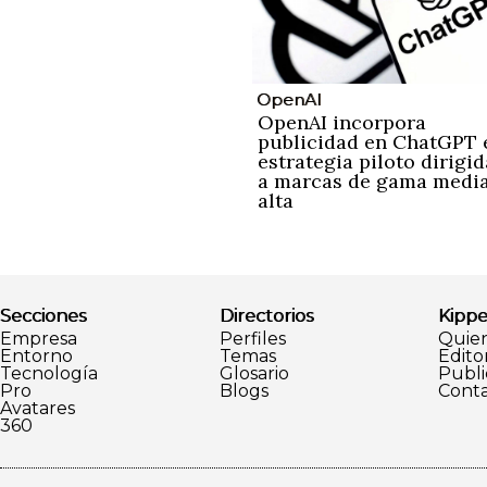
OpenAI
OpenAI incorpora
publicidad en ChatGPT 
estrategia piloto dirigid
a marcas de gama medi
alta
Secciones
Directorios
Kippe
Empresa
Perfiles
Quie
Entorno
Temas
Editor
Tecnología
Glosario
Publi
Pro
Blogs
Conta
Avatares
360