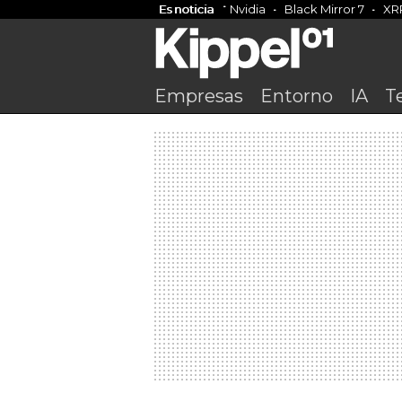
Es noticia
Nvidia
Black Mirror 7
XR
Empresas
Entorno
IA
T