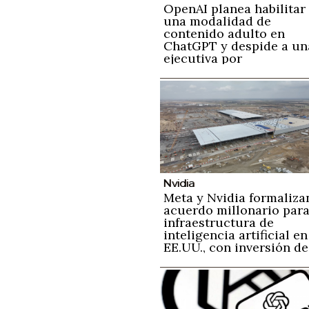
OpenAI planea habilitar
una modalidad de
contenido adulto en
ChatGPT y despide a un
ejecutiva por
preocupaciones sobre l
detección de contenido
nocivos
Nvidia
Meta y Nvidia formaliza
acuerdo millonario par
infraestructura de
inteligencia artificial en
EE.UU., con inversión de
600 mil millones de
dólares hasta 2028