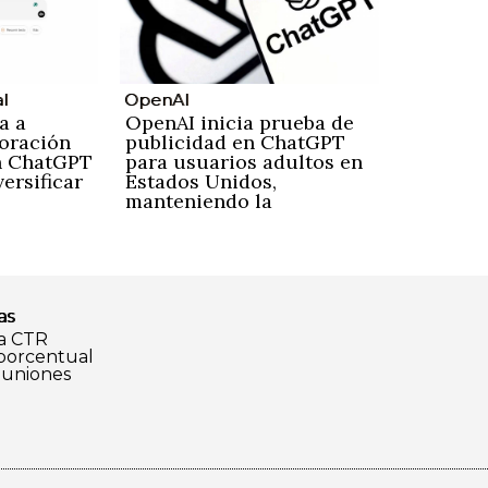
al
OpenAI
a a
OpenAI inicia prueba de
poración
publicidad en ChatGPT
n ChatGPT
para usuarios adultos en
ersificar
Estados Unidos,
manteniendo la
privacidad
as
a CTR
 porcentual
euniones