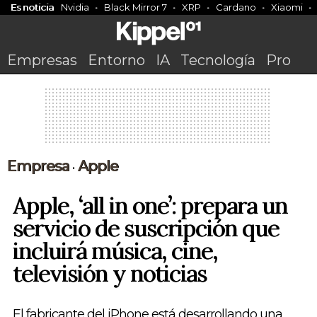
Es noticia
Nvidia
Black Mirror 7
XRP
Cardano
Xiaomi
Empresas
Entorno
IA
Tecnología
Pro
Empresa
Apple
•
Apple, ‘all in one’: prepara un
servicio de suscripción que
incluirá música, cine,
televisión y noticias
El fabricante del iPhone está desarrollando una