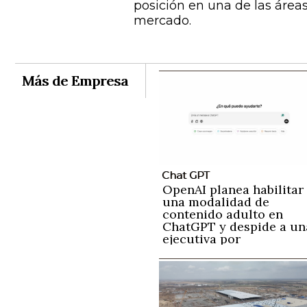
posición en una de las área
mercado.
Más de Empresa
Chat GPT
OpenAI planea habilitar
una modalidad de
contenido adulto en
ChatGPT y despide a un
ejecutiva por
preocupaciones sobre l
detección de contenido
nocivos