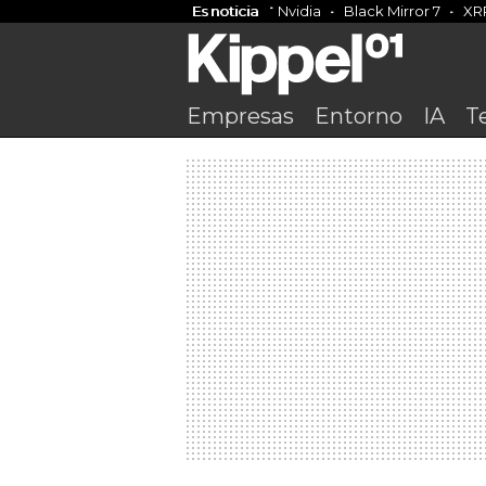
Es noticia
Nvidia
Black Mirror 7
XR
Empresas
Entorno
IA
T