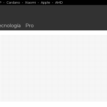
P
Cardano
Xiaomi
Apple
AMD
ecnología
Pro