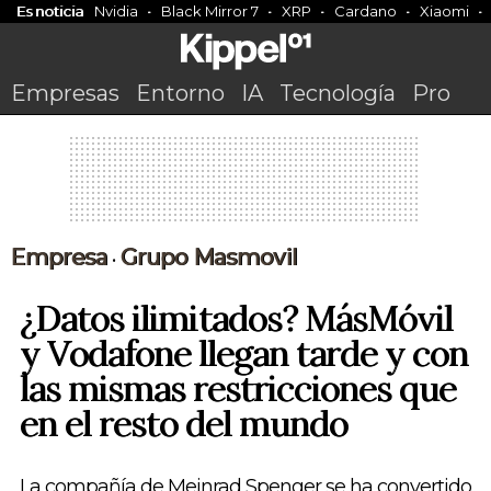
Es noticia
Nvidia
Black Mirror 7
XRP
Cardano
Xiaomi
Empresas
Entorno
IA
Tecnología
Pro
Empresa
Grupo Masmovil
•
¿Datos ilimitados? MásMóvil
y Vodafone llegan tarde y con
las mismas restricciones que
en el resto del mundo
La compañía de Meinrad Spenger se ha convertido