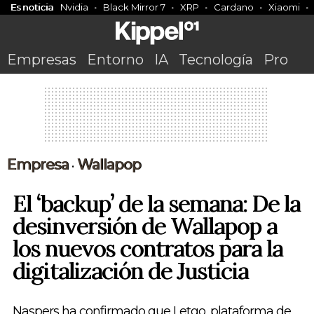
Es noticia
Nvidia
Black Mirror 7
XRP
Cardano
Xiaomi
Empresas
Entorno
IA
Tecnología
Pro
Empresa
Wallapop
•
El ‘backup’ de la semana: De la
desinversión de Wallapop a
los nuevos contratos para la
digitalización de Justicia
Naspers ha confirmado que Letgo, plataforma de