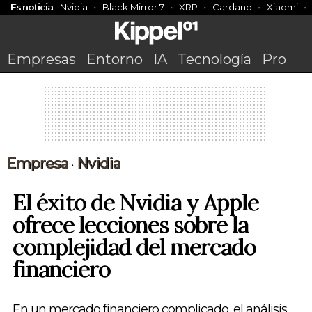
Es noticia
Nvidia
Black Mirror 7
XRP
Cardano
Xiaomi
Empresas
Entorno
IA
Tecnología
Pro
Empresa
Nvidia
•
El éxito de Nvidia y Apple
ofrece lecciones sobre la
complejidad del mercado
financiero
En un mercado financiero complicado, el análisis