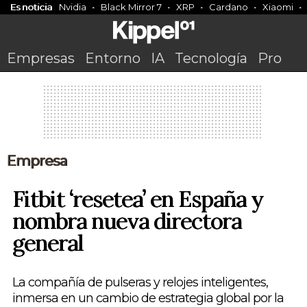
Es noticia
Nvidia
Black Mirror 7
XRP
Cardano
Xiaomi
Empresas
Entorno
IA
Tecnología
Pro
Empresa
Fitbit ‘resetea’ en España y
nombra nueva directora
general
La compañía de pulseras y relojes inteligentes,
inmersa en un cambio de estrategia global por la