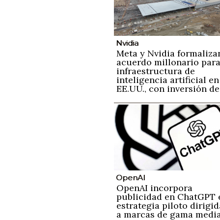
Nvidia
Meta y Nvidia formaliza
acuerdo millonario par
infraestructura de
inteligencia artificial en
EE.UU., con inversión de
600 mil millones de
dólares hasta 2028
OpenAI
OpenAI incorpora
publicidad en ChatGPT 
estrategia piloto dirigid
a marcas de gama medi