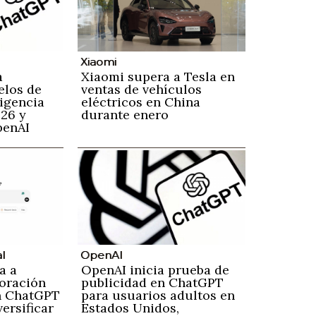
Xiaomi
a
Xiaomi supera a Tesla en
elos de
ventas de vehículos
ligencia
eléctricos en China
026 y
durante enero
penAI
al
OpenAI
a a
OpenAI inicia prueba de
poración
publicidad en ChatGPT
n ChatGPT
para usuarios adultos en
ersificar
Estados Unidos,