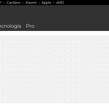
P
Cardano
Xiaomi
Apple
AMD
ecnología
Pro