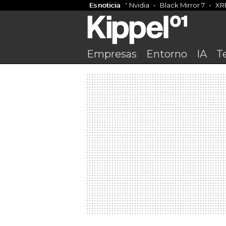
Es noticia
Nvidia
Black Mirror 7
XR
Empresas
Entorno
IA
T