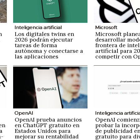
Inteligencia artificial
Microsoft
n
Los digitales twins en
Microsoft plane
a
2026 podrán ejecutar
desarrollar mod
tareas de forma
frontera de inte
autónoma y conectarse a
artificial para 2
las aplicaciones
competir con O
empresariales
OpenAI
Inteligencia artifici
OpenAI prueba anuncios
OpenAI comienz
en
en ChatGPT gratuito en
probar la incor
a
Estados Unidos para
de publicidad e
a-
mejorar su rentabilidad
gratuito para div