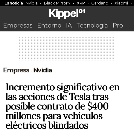
Es noticia
Nvidia
Black Mirror 7
XRP
Cardano
Xiaomi
Empresas
Entorno
IA
Tecnología
Pro
Empresa
Nvidia
•
Incremento significativo en
las acciones de Tesla tras
posible contrato de $400
millones para vehículos
eléctricos blindados