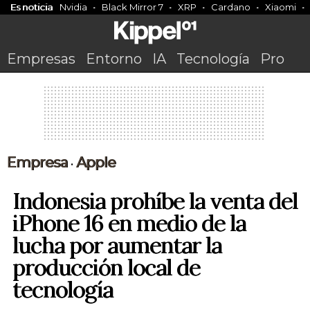
Es noticia
Nvidia
Black Mirror 7
XRP
Cardano
Xiaomi
Empresas
Entorno
IA
Tecnología
Pro
Empresa
Apple
•
Indonesia prohíbe la venta del
iPhone 16 en medio de la
lucha por aumentar la
producción local de
tecnología