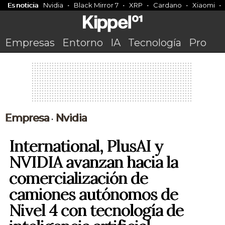
Es noticia
Nvidia
Black Mirror 7
XRP
Cardano
Xiaomi
Empresas
Entorno
IA
Tecnología
Pro
Empresa
Nvidia
•
International, PlusAI y
NVIDIA avanzan hacia la
comercialización de
camiones autónomos de
Nivel 4 con tecnología de