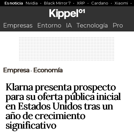
Es noticia
Nvidia
Black Mirror 7
XRP
Cardano
Xiaomi
Empresas
Entorno
IA
Tecnología
Pro
Empresa
Economía
•
Klarna presenta prospecto
para su oferta pública inicial
en Estados Unidos tras un
año de crecimiento
significativo