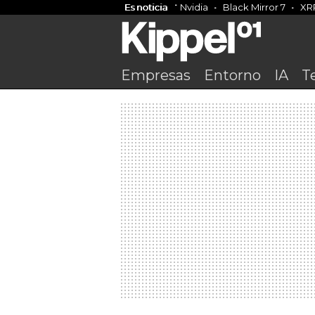
Es noticia
Nvidia
Black Mirror 7
XR
Empresas
Entorno
IA
T