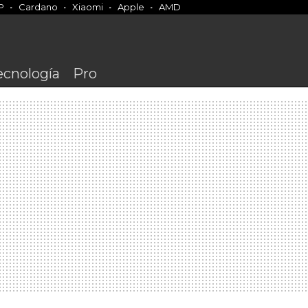
P
Cardano
Xiaomi
Apple
AMD
ecnología
Pro