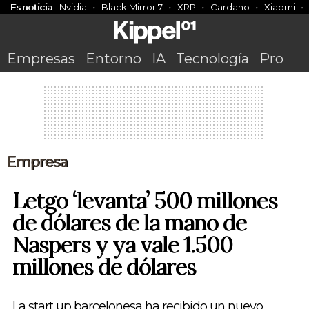
Es noticia
Nvidia
Black Mirror 7
XRP
Cardano
Xiaomi
Empresas
Entorno
IA
Tecnología
Pro
Empresa
Letgo ‘levanta’ 500 millones
de dólares de la mano de
Naspers y ya vale 1.500
millones de dólares
La start up barcelonesa ha recibido un nuevo