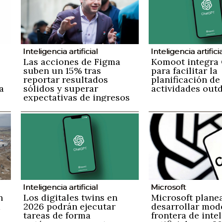
Inteligencia artificial
Inteligencia artifici
Las acciones de Figma
Komoot integra
suben un 15% tras
para facilitar la
reportar resultados
planificación de
a
sólidos y superar
actividades out
expectativas de ingresos
a
y pronósticos futuros
s
Inteligencia artificial
Microsoft
n
Los digitales twins en
Microsoft plane
a
2026 podrán ejecutar
desarrollar mod
tareas de forma
frontera de inte