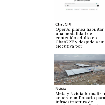
Chat GPT
OpenAI planea habilitar
una modalidad de
contenido adulto en
ChatGPT y despide a un
ejecutiva por
preocupaciones sobre l
detección de contenido
nocivos
Nvidia
Meta y Nvidia formaliza
acuerdo millonario par
infraestructura de