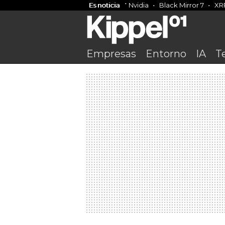
Es noticia
Nvidia
Black Mirror 7
XR
Empresas
Entorno
IA
T