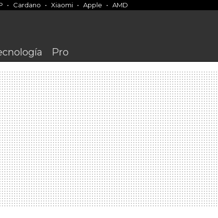
P
Cardano
Xiaomi
Apple
AMD
ecnología
Pro