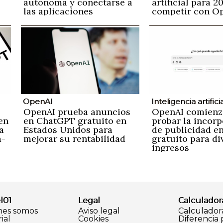
autónoma y conectarse a
artificial para 2
las aplicaciones
competir con O
empresariales
OpenAI
Inteligencia artifici
OpenAI prueba anuncios
OpenAI comienz
en
en ChatGPT gratuito en
probar la incor
a
Estados Unidos para
de publicidad e
a-
mejorar su rentabilidad
gratuito para div
ingresos
l01
Legal
Calculador
nes somos
Aviso legal
Calculador
ial
Cookies
Diferencia