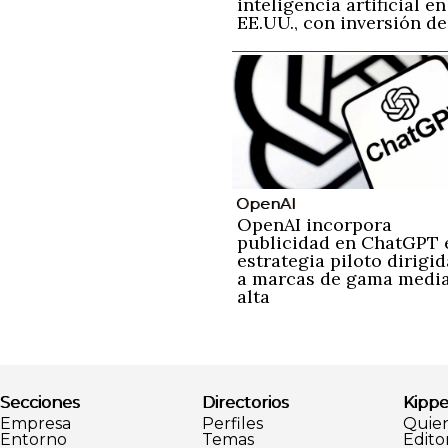
inteligencia artificial en
EE.UU., con inversión de
600 mil millones de
dólares hasta 2028
OpenAI
OpenAI incorpora
publicidad en ChatGPT 
estrategia piloto dirigid
a marcas de gama medi
alta
Secciones
Directorios
Kippe
Empresa
Perfiles
Quie
Entorno
Temas
Editor