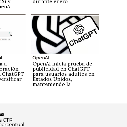
026 y
durante enero
penAI
al
OpenAI
a a
OpenAI inicia prueba de
poración
publicidad en ChatGPT
n ChatGPT
para usuarios adultos en
ersificar
Estados Unidos,
manteniendo la
privacidad
as
a CTR
 porcentual