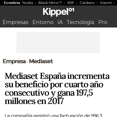
Es noticia
Nvidia
Black Mirror 7
XRP
Cardano
Xiaomi
Empresas
Entorno
IA
Tecnología
Pro
Empresa
Mediaset
•
Mediaset España incrementa
su beneficio por cuarto año
consecutivo y gana 197,5
millones en 2017
La compañía registró una facturación de 996,3