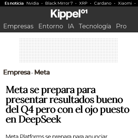
Es noticia
Nvidia
Black Mirror 7
XRP
Cardano
Xiaomi
Empresas
Entorno
IA
Tecnología
Pro
Empresa
Meta
•
Meta se prepara para
presentar resultados bueno
del Q4 pero con el ojo puesto
en DeepSeek
Meta Platforms se prepara para anunciar