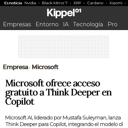
Es noticia
Nvidia
Black Mirror 7
XRP
Cardano
Xiaomi
Empresas
Entorno
IA
Tecnología
Pro
Empresa
Microsoft
•
Microsoft ofrece acceso
gratuito a Think Deeper en
Copilot
Microsoft AI, liderado por Mustafa Suleyman, lanza
Think Deeper para Copilot, integrando el modelo o1