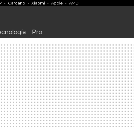
P
Cardano
Xiaomi
Apple
AMD
ecnología
Pro