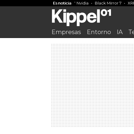
Es noticia
Nvidia
Black Mirror 7
XR
Empresas
Entorno
IA
T