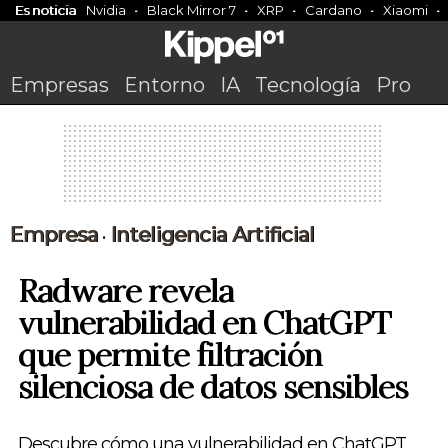
Es noticia
Nvidia
Black Mirror 7
XRP
Cardano
Xiaomi
Empresas
Entorno
IA
Tecnología
Pro
Empresa
Inteligencia Artificial
•
Radware revela
vulnerabilidad en ChatGPT
que permite filtración
silenciosa de datos sensibles
Descubre cómo una vulnerabilidad en ChatGPT