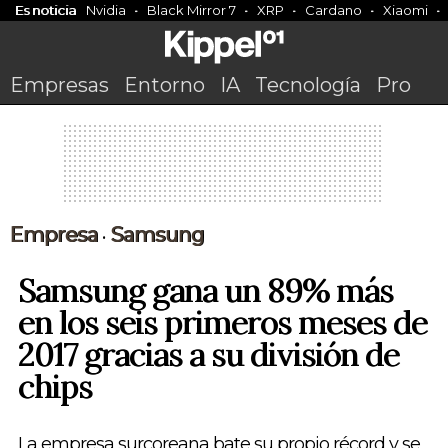
Es noticia
Nvidia
Black Mirror 7
XRP
Cardano
Xiaomi
Empresas
Entorno
IA
Tecnología
Pro
Empresa
Samsung
•
Samsung gana un 89% más
en los seis primeros meses de
2017 gracias a su división de
chips
La empresa surcoreana bate su propio récord y se