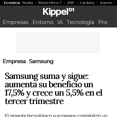
Es noticia
Nvidia
Black Mirror 7
XRP
Cardano
Xiaomi
Empresas
Entorno
IA
Tecnología
Pro
Empresa
Samsung
•
Samsung suma y sigue:
aumenta su beneficio un
17,5% y crece un 5,5% en el
tercer trimestre
El gigante tecnológico surcoreano contabilizó un