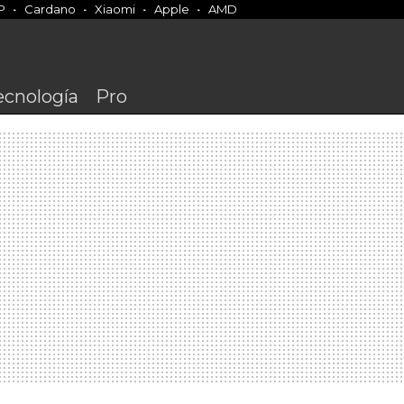
P
Cardano
Xiaomi
Apple
AMD
ecnología
Pro