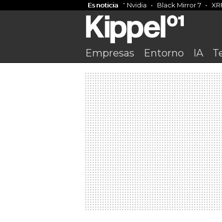
Es noticia
Nvidia
Black Mirror 7
XR
Empresas
Entorno
IA
T